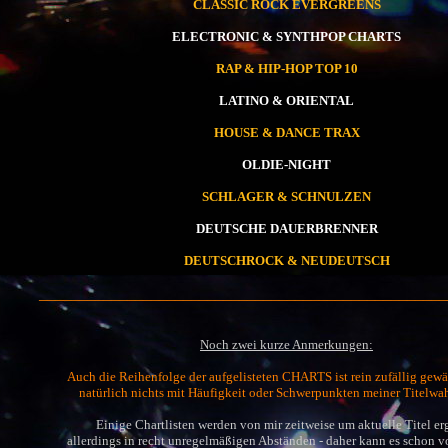
CLASSIC ROCK EVERGREENS
ELECTRONIC & SYNTHPOP CHARTS
RAP & HIP-HOP TOP 10
LATINO & ORIENTAL
HOUSE & DANCE TRAX
OLDIE-NIGHT
SCHLAGER & SCHNULZEN
DEUTSCHE DAUERBRENNER
DEUTSCHROCK & NEUDEUTSCH
___________________________________________________
Noch zwei kurze Anmerkungen:
Auch die Reihenfolge der aufgelisteten CHARTS ist rein zufällig gewä
natürlich nichts mit Häufigkeit oder Schwerpunkten meiner Titelwa
Einige Chartlisten werden von mir zeitweise um aktuelle Titel er
allerdings in recht unregelmäßigen Abständen - daher kann es schon