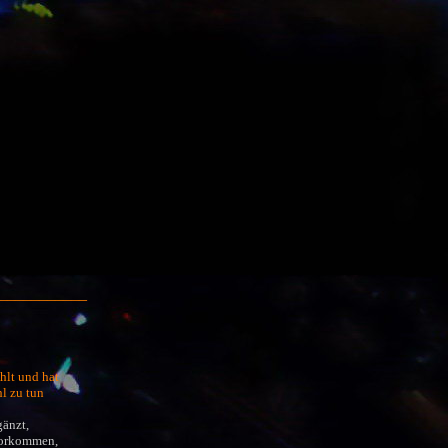
___________
hlt und hat
hl zu tun
gänzt,
 vorkommen,