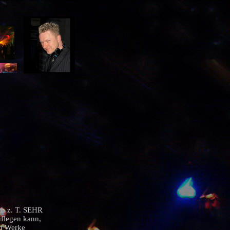
ch z. T. SEHR
uflegen kann,
n Werke