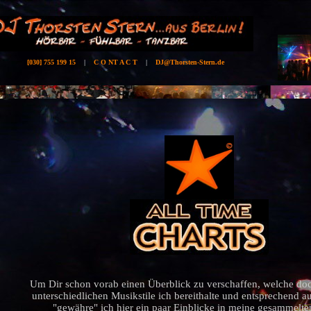
[030] 755 199 15
|
C O NT A C T
|
DJ
@
Thorsten-Stern
.de
Um Dir schon vorab einen Überblick zu verschaffen, welche do
unterschiedlichen Musikstile ich bereithalte und entsprechend a
"gewähre" ich
hier ein paar Einblicke in mein
e gesammelte