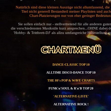
Natürlich sind diese kleinen Auszüge nicht allumfassend, die 
Titel nicht generell Bestandteil meiner Playlisten und auc
Chart-Platzierungen nur von eher geringer Bedeutun
Sie sollen einfach nur - stellvertretend für alle anderen
gute
die verschieden
st
en Musikstile kurz ansprechen
...OHNE dabei d
'Hobby- & Trittbrett-DJ' als allzu umfangreiche
H
ilfestellung z
DANCE-CLASSIC TOP 10
ALLTIME DISCO-DANCE TOP 10
THE 80's POP & WAVE CHARTS
FUNK'n'S
OUL & R'n
'
B TOP 20
'ALTERNATIVE-LIST
E
'
ALTERNATIVE
ROCK
!