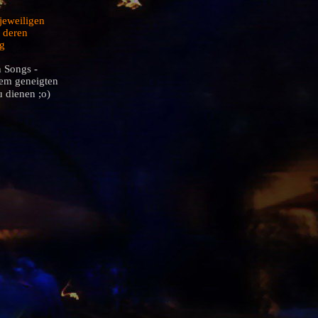
jeweiligen
h deren
g
n
Songs -
em geneigten
u dienen ;o)