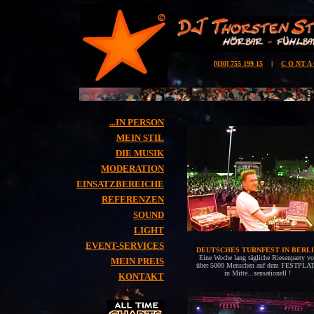
[030] 755 199 15
|
C O NT A
...IN PERSON
MEIN STIL
DIE MUSIK
MODERATION
EINSATZBEREICHE
REFERENZEN
SOUND
LIGHT
EVENT-SERVICES
DEUTSCHES TURNFEST IN BERL
Eine Woche lang tägliche Riesenparty vo
MEIN PREIS
über 5000 Menschen auf dem FESTPLA
in Mitte...sensationell !
KONTAKT