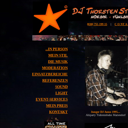
[030] 755 199 15
|
C O NT A
...IN PERSON
MEIN STIL
DIE MUSIK
MODERATION
EINSATZBEREICHE
REFERENZEN
SOUND
LIGHT
EVENT-SERVICES
MEIN PREIS
KONTAKT
Junger DJ Anno 1995...
Abiparty Trabrennbahn Mariendorf