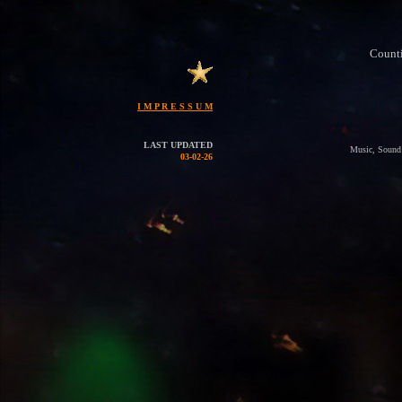
Counti
I M P R E S S U M
LAST UPDATED
Music, Sound &
03-02-26