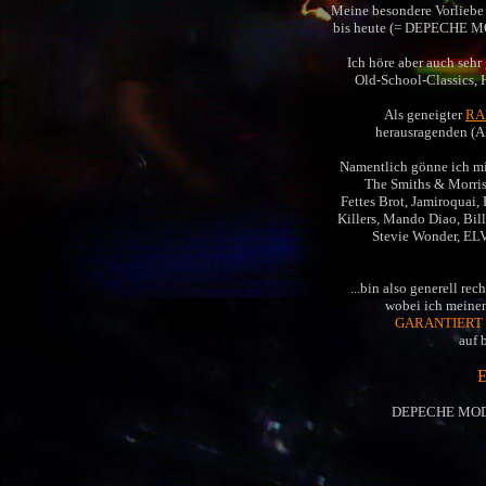
Meine besondere Vorliebe
bis heute (= DEPECHE MO
Ich höre aber auch seh
Old-School-Classics,
Als geneigter
RA
herausragenden (Al
Namentlich gönne ich mir
The Smiths & Morriss
Fettes Brot, Jamiroquai,
Killers, Mando Diao, Bil
Stevie Wonder, ELVI
...bin also generell rec
wobei ich meine
GARANTIERT
auf 
DEPECHE MODE 