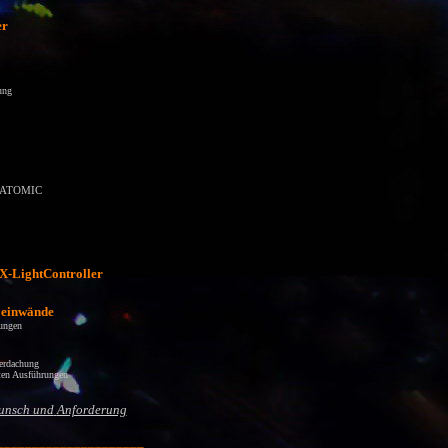
er
ung
n ATOMIC
X-LightController
Leinwände
ungen
erdachung
ten Ausführungen
Wunsch und
Anforderung
_____________________