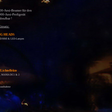
0-Ansi-Beamer für den
00-Ansi-Profigerät
brufbar !
insatz:
ING HEADS
 MSD/HMI & LED-Lampen
Lichteffekte
,
MANIA DC1 & 2
omaufnahme