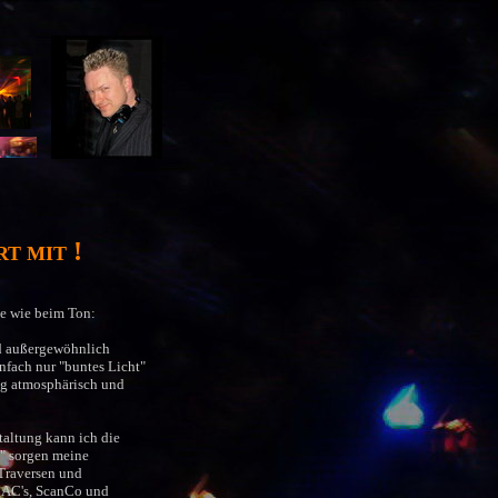
!
RT MIT
he wie beim Ton:
nd außergewöhnlich
infach nur "buntes Licht"
ng atmosphärisch und
taltung kann ich die
l" sorgen meine
Traversen und
 MAC's, ScanCo und