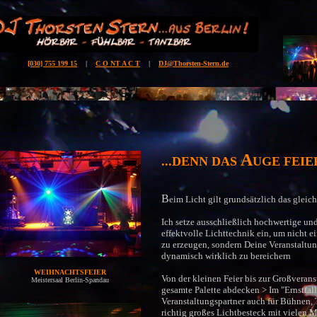
[030] 755 199 15
|
C O NT A C T
|
DJ@Thorsten-Stern.de
A
...DENN DAS
UGE FEIE
B
eim Licht gilt grundsätzlich das gleic
Ich setze ausschließlich hochwertige u
effektvolle Lichttechnik ein, um nicht e
zu erzeugen, sondern Deine Veranstaltu
dynamisch wirklich zu bereichern
WEIHNACHTSFEIER
Von der kleinen Feier bis zur Großverans
Meistersaal Berlin-Spandau
gesamte Palette abdecken > Im "Ernstfal
Veranstaltungspartner auch für Bühnen, 
richtig großes Lichtbesteck mit vielen