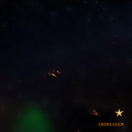
I M P R E S S U M