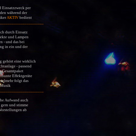
d Einsatzzweck per
rden während der
iker
AKTIV
bedient
_____________________
ich durch Einsatz
fekte und Lampen
n - und das bei
g in ein und der
 gehört eine wirklich
chtanlage - passend
um Gesamtpaket
erbunte Effektgeräte
vielmehr folgt das
 Musik
_____________________
sche Aufwand auch
h gern und stimme
orstellungen ab