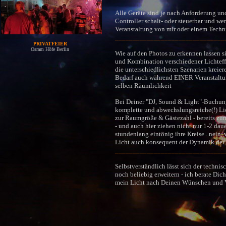
Alle Geräte sind je nach Anforderung un
Controller schalt-
oder
steuerbar und we
Veranstaltung von mir oder einem Techn
_______________________________
PRIVATFEIER
Osram Höfe Berlin
Wie auf den Photos zu erkennen lassen s
und Kombination verschiedener Lichtef
die unterschiedlichsten Szenarien kreiere
Bedarf auch während EINER Veranstaltun
selben Räumlichkeit
Bei Deiner "DJ, Sound & Light"-Buchung
komplette und abwechslungsreiche(!) Li
zur Raumgröße & Gästezahl - bereits z
- und auch hier ziehen nicht nur 1-2 dau
stundenlang eintönig ihre Kreise...nein, 
Licht auch konsequent der Dynamik der
_______________________________
Selbstverständlich lässt sich der techni
noch beliebig erweitern - ich berate Dic
mein Licht nach Deinen Wünschen und V