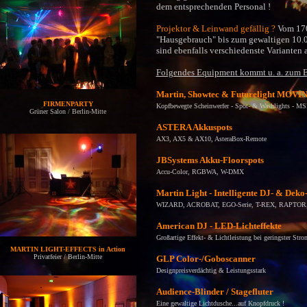
dem entsprechenden Personal !
Projektor & Leinwand gefällig ?
Vom 170
"Hausgebrauch" bis zum gewaltigen 10.0
sind ebenfalls verschiedenste Varianten a
Folgendes Equipment kommt u. a. zum E
Martin, Showtec & Futurelight MOV
FIRMENPARTY
Kopfbewegte Scheinwerfer - Spot- & Washlights -
Grüner Salon / Berlin-Mitte
ASTERA Akkuspots
AX3, AX5 & AX10, AsteraBox-Remote
JBSystems
Akku-Floorspots
Accu-Color, RGBWA, W-DMX
Martin Light - Intelligente DJ- & Deko-
WIZARD, ACROBAT, EGO
-Serie
, T-REX, RAPTOR
American DJ - LED-Lichteffekte
Großartige Effekt- & Lichtleistung bei geringster Str
M
ARTIN LIGHT-EFFECTS in Action
P
rivatfeier / Berlin-Mitte
GLP Color-/Goboscanner
Designpreisverdächtig & Leistungsstark
A
udience-
B
linder / Stagefluter
Eine gewaltige Lichtdusche
...auf Knopfdruck
!