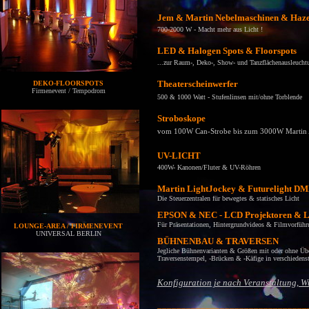
Jem & Martin Nebelmaschinen
& Haz
700-2000 W - Macht mehr aus Licht !
LED & Halogen Spots & Floorspots
...
zur Raum-, Deko-, Show- und Tanzflächenausleucht
Theaterscheinwerfer
DEKO-FLOORSPOTS
Firmenevent / Tempodrom
500 & 1000 Watt - Stufenlinsen mit/ohne Torblende
Stroboskope
vom 100W Can-Strobe bis zum 3000W Marti
UV-LICHT
400W- Kanone
n/
Fluter & UV-Röhren
Martin LightJockey
& Futurelight DM
Die S
teuerzentrale
n
für bewegtes
&
statisches Licht
EPSON & NEC - LCD Projektoren & 
Für Präsentationen, Hintergrundvideos & Filmvorführ
LOUNGE-AREA / FIRMENEVENT
UNIVERSAL BERLIN
BÜHNENBAU & TRAVERSEN
Jegliche
Bühnenvarianten & Größen mit oder ohne Üb
Traversenstempel, -Brücken & -Käfige in verschiedens
Konfiguration je nach Veranstaltung, 
_______________________________