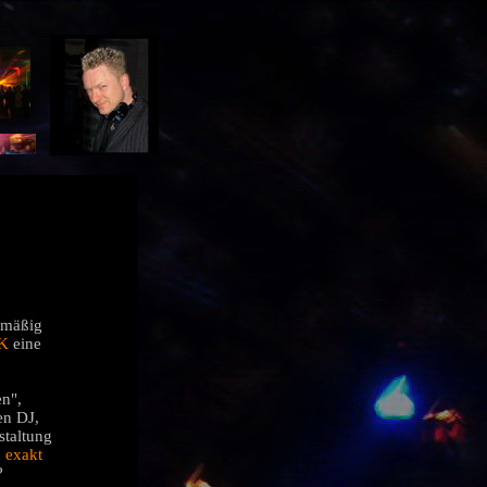
elmäßig
K
eine
en",
en DJ,
staltung
h
exakt
?