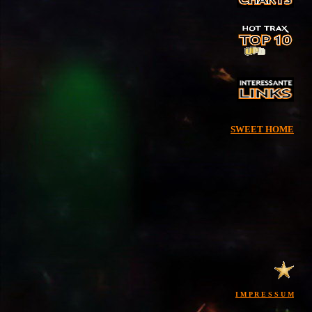
SWEET HOME
I M P R E S S U M