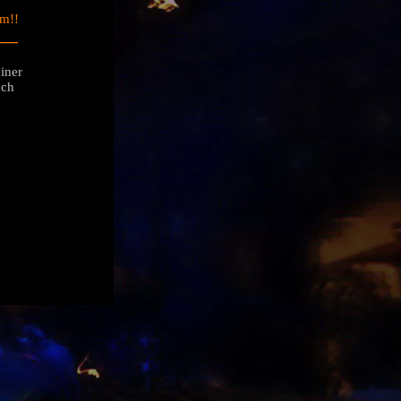
am
!!
___
iner
uch