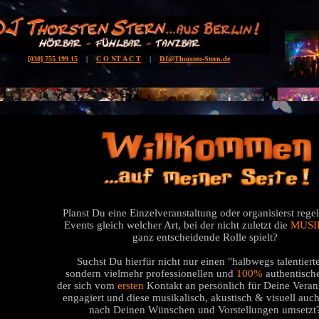
[030] 755 199 15
|
C O NT A C T
|
DJ@Thorsten-Stern.de
DJ, Berlin, mobil, Party, Event, Feier, Discjockey, Moderator
Planst Du eine Einzelveranstaltung oder organisierst reg
Events gleich welcher Art,
bei der nicht zuletzt die
MUSI
ganz entscheidende Rolle spielt?
S
uchst Du hierfür nicht nur einen "halbwegs talentiert
sondern vielmehr professionellen und
100%
authentisch
der sich vom
ersten
Kontakt an persönlich für Deine Veran
engagiert und diese musikalisch, akustisch & visuell auc
nach Deinen Wünschen und Vorstellungen umsetzt